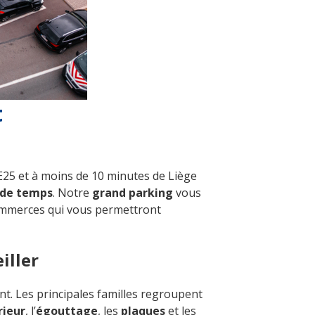
t
’E25 et à moins de 10 minutes de Liège
 de temps
. Notre
grand parking
vous
commerces qui vous permettront
iller
t. Les principales familles regroupent
ieur
, l’
égouttage
, les
plaques
et les