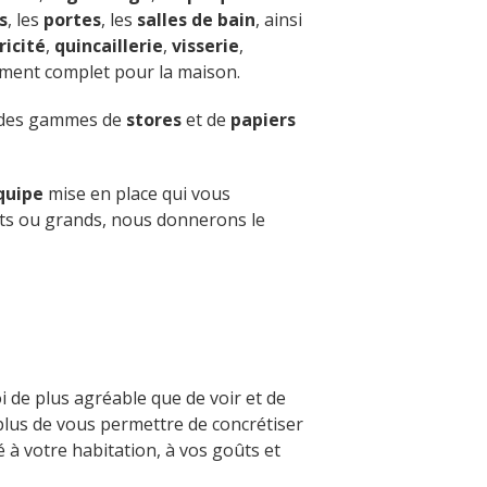
s
, les
portes
, les
salles de bain
, ainsi
ricité
,
quincaillerie
,
visserie
,
iment complet pour la maison.
c des gammes de
stores
et de
papiers
quipe
mise en place qui vous
tits ou grands, nous donnerons le
oi de plus agréable que de voir et de
En plus de vous permettre de concrétiser
é à votre habitation, à vos goûts et