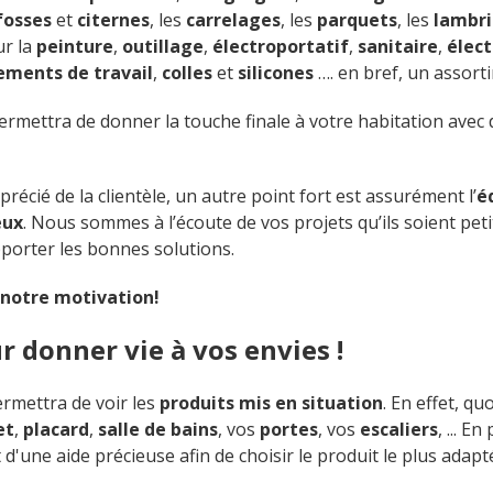
fosses
et
citernes
, les
carrelages
, les
parquets
, les
lambri
r la
peinture
,
outillage
,
électroportatif
,
sanitaire
,
élect
ements de travail
,
colles
et
silicones
…. en bref, un assort
rmettra de donner la touche finale à votre habitation ave
récié de la clientèle, un autre point fort est assurément l’
é
eux
. Nous sommes à l’écoute de vos projets qu’ils soient pe
orter les bonnes solutions.
 notre motivation!
donner vie à vos envies !
rmettra de voir les
produits mis en situation
. En effet, qu
et
,
placard
,
salle de bains
, vos
portes
, vos
escaliers
, ... 
d'une aide précieuse afin de choisir le produit le plus adapt