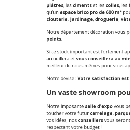
plâtres
, les
ciments
et les
colles
, les
qu’un
espace brico pro de 600 m²
pou
clouterie
,
jardinage
,
droguerie
,
vêt
Notre département décoration vous pe
peints
.
Si ce stock important est fortement app
accueillera et
vous conseillera au mi
meilleur de nous-mêmes pour vous app
Notre devise :
Votre satisfaction est
Un vaste showroom pour 
Notre imposante
salle d'expo
vous pe
toucher votre futur
carrelage
,
parqu
vos idées, nos
conseillers
vous seront 
respectant votre budget !