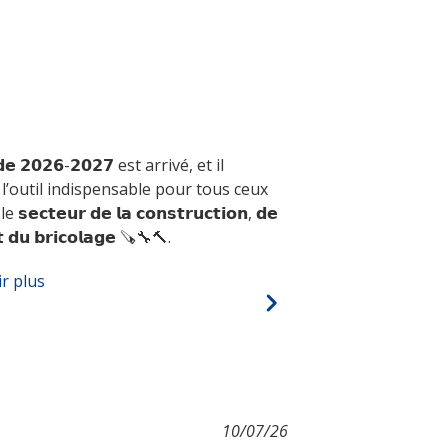
𝗲 𝟮𝟬𝟮𝟲-𝟮𝟬𝟮𝟳 est arrivé, et il
’outil indispensable pour tous ceux
𝗰𝘁𝗲𝘂𝗿 𝗱𝗲 𝗹𝗮 𝗰𝗼𝗻𝘀𝘁𝗿𝘂𝗰𝘁𝗶𝗼𝗻, 𝗱𝗲
𝗲𝘁 𝗱𝘂 𝗯𝗿𝗶𝗰𝗼𝗹𝗮𝗴𝗲 🪚🔧🔨.
ir plus
10/07/26