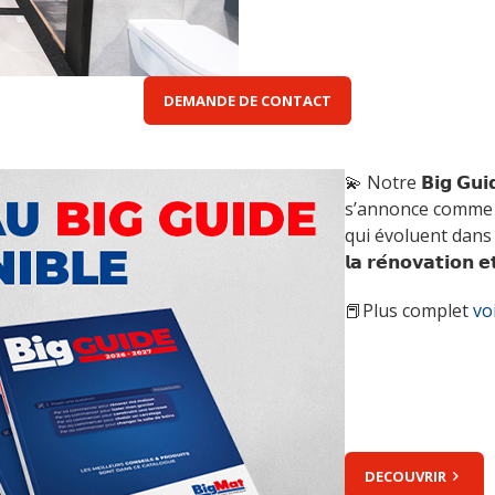
DEMANDE DE CONTACT
💫 Notre 𝗕𝗶𝗴 𝗚𝘂𝗶
s’annonce comme l
qui évoluent dans le 𝘀
𝗹𝗮 𝗿𝗲́𝗻𝗼𝘃𝗮𝘁𝗶𝗼𝗻 
📕Plus complet
vo
DECOUVRIR