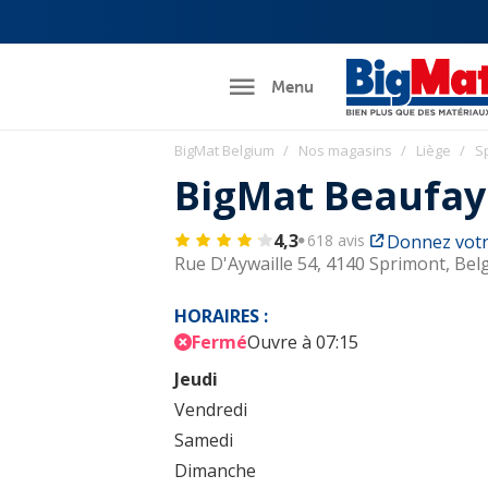
Menu
BigMat Belgium
Nos magasins
Liège
S
BigMat Beaufay
4,3
618 avis
Donnez votr
Rue D'Aywaille 54,
4140 Sprimont, Bel
HORAIRES :
Fermé
Ouvre à 07:15
Jeudi
Vendredi
Samedi
Dimanche