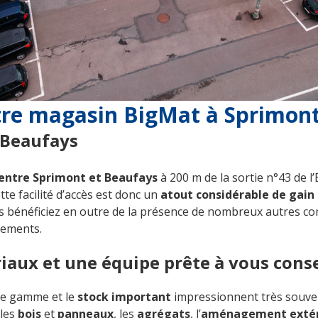
tre magasin BigMat à Sprimon
 Beaufays
entre Sprimont et Beaufays
à 200 m de la sortie n°43 de l
tte facilité d’accès est donc un
atout considérable de gain
us bénéficiez en outre de la présence de nombreux autres 
cements.
iaux et une équipe prête à vous conse
 de gamme et le
stock important
impressionnent très souven
 les
bois
et
panneaux
, les
agrégats
, l’
aménagement extér