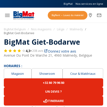
BigMat
Nos services en ligne
BigRent – Louez du matériel
BigMat Belgium
Nos magasins
Liège
Malmedy
BigMat Giet-Bodarwe
BigMat Giet-Bodarwe
4,3
208 avis
Donnez votre avis
Avenue Du Pont De Warche 21,
4960 Malmedy, Belgique
HORAIRES :
Magasin
Showroom
Cour & Matériaux
+32 80 79 96 80
UN DEVIS ?
ITINERAIRE