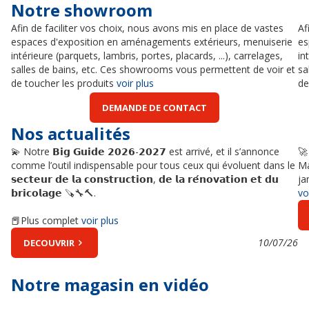
Notre showroom
Afin de faciliter vos choix, nous avons mis en place de vastes
Af
espaces d'exposition en aménagements extérieurs, menuiserie
es
intérieure (parquets, lambris, portes, placards, ...), carrelages,
in
salles de bains, etc. Ces showrooms vous permettent de voir et
sa
de toucher les produits
voir plus
de
DEMANDE DE CONTACT
Nos actualités
💫 Notre 𝗕𝗶𝗴 𝗚𝘂𝗶𝗱𝗲 𝟮𝟬𝟮𝟲-𝟮𝟬𝟮𝟳 est arrivé, et il s’annonce
🚀
comme l’outil indispensable pour tous ceux qui évoluent dans le
Ma
𝘀𝗲𝗰𝘁𝗲𝘂𝗿 𝗱𝗲 𝗹𝗮 𝗰𝗼𝗻𝘀𝘁𝗿𝘂𝗰𝘁𝗶𝗼𝗻, 𝗱𝗲 𝗹𝗮 𝗿𝗲́𝗻𝗼𝘃𝗮𝘁𝗶𝗼𝗻 𝗲𝘁 𝗱𝘂
ja
𝗯𝗿𝗶𝗰𝗼𝗹𝗮𝗴𝗲 🪚🔧🔨.
vo
📕Plus complet
voir plus
10/07/26
DECOUVRIR
Notre magasin en vidéo