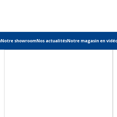
n
Notre showroom
Nos actualités
Notre magasin en vidé