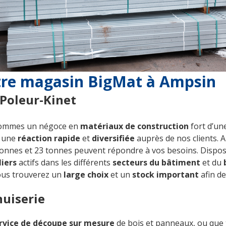
tre magasin BigMat à Ampsin
Poleur-Kinet
sommes un négoce en
matériaux de construction
fort d’un
 une
réaction rapide
et
diversifiée
auprès de nos clients. A
tonnes et 23 tonnes peuvent répondre à vos besoins. Disposa
liers
actifs dans les différents
secteurs du bâtiment
et du
ous trouverez un
large choix
et un
stock important
afin d
uiserie
rvice de découpe sur mesure
de bois et panneaux, ou que 