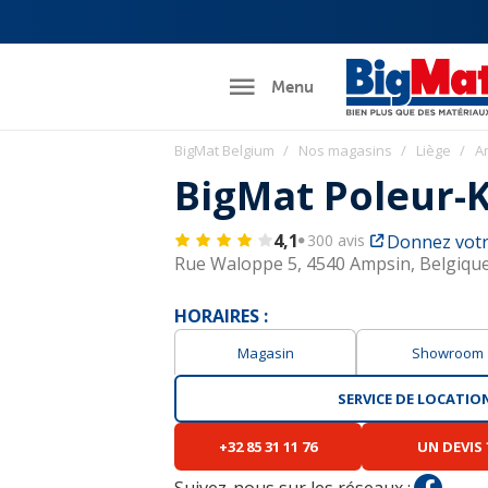
Menu
BigMat Belgium
Nos magasins
Liège
A
BigMat Poleur-
4,1
300 avis
Donnez votr
Rue Waloppe 5,
4540 Ampsin, Belgiqu
HORAIRES :
Magasin
Showroom
SERVICE DE LOCATION
+32 85 31 11 76
UN DEVIS 