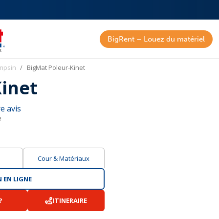
BigRent – Louez du matériel
mpsin
BigMat Poleur-Kinet
Kinet
e avis
e
Cour & Matériaux
 EN LIGNE
?
ITINERAIRE