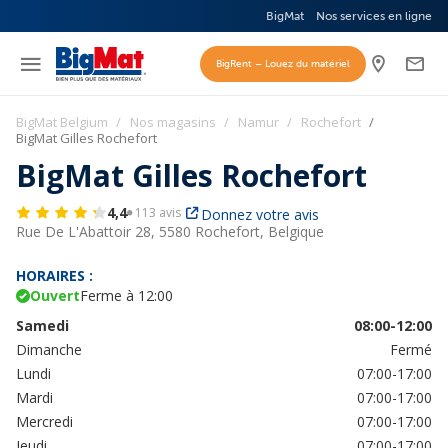
BigMat
Nos services en ligne
BigRent – Louez du matériel
BigMat Belgium
Nos magasins
Namur
Rochefort
BigMat Gilles Rochefort
BigMat Gilles Rochefort
4,4
113 avis
Donnez votre avis
Rue De L'Abattoir 28,
5580 Rochefort, Belgique
HORAIRES :
Ouvert
Ferme à 12:00
Samedi
08:00-12:00
Dimanche
Fermé
Lundi
07:00-17:00
Mardi
07:00-17:00
Mercredi
07:00-17:00
Jeudi
07:00-17:00