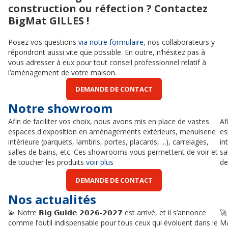
construction ou réfection ? Contactez
BigMat GILLES !
Posez vos questions
via notre formulaire
, nos collaborateurs y
répondront aussi vite que possible. En outre, n’hésitez pas à
vous adresser à eux pour tout conseil professionnel relatif à
l’aménagement de votre maison.
DEMANDE DE CONTACT
Notre showroom
Afin de faciliter vos choix, nous avons mis en place de vastes
Af
espaces d'exposition en aménagements extérieurs, menuiserie
es
intérieure (parquets, lambris, portes, placards, ...), carrelages,
in
salles de bains, etc. Ces showrooms vous permettent de voir et
sa
de toucher les produits
voir plus
de
DEMANDE DE CONTACT
Nos actualités
💫 Notre 𝗕𝗶𝗴 𝗚𝘂𝗶𝗱𝗲 𝟮𝟬𝟮𝟲-𝟮𝟬𝟮𝟳 est arrivé, et il s’annonce
🚀
comme l’outil indispensable pour tous ceux qui évoluent dans le
Ma