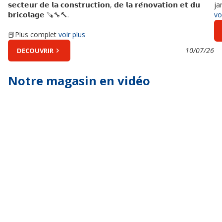
𝘀𝗲𝗰𝘁𝗲𝘂𝗿 𝗱𝗲 𝗹𝗮 𝗰𝗼𝗻𝘀𝘁𝗿𝘂𝗰𝘁𝗶𝗼𝗻, 𝗱𝗲 𝗹𝗮 𝗿𝗲́𝗻𝗼𝘃𝗮𝘁𝗶𝗼𝗻 𝗲𝘁 𝗱𝘂
ja
𝗯𝗿𝗶𝗰𝗼𝗹𝗮𝗴𝗲 🪚🔧🔨.
vo
📕Plus complet
voir plus
10/07/26
DECOUVRIR
Notre magasin en vidéo