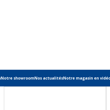
n
Notre showroom
Nos actualités
Notre magasin en vidé