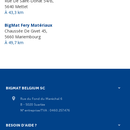
Rue De Saint-Donat 54/B,
5640 Mettet
À 43,3 km
BigMat Fery Matériaux
Chaussée De Givet 45,
5660 Mariembourg
À 49,7 km
BIGMAT BELGIUM SC
Rue du Fond du Maréchal 6
B - 5020 Suarlée
N° entreprise/TVA : 0460.257.476
BESOIN D'AIDE ?