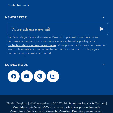
Contactez-nous
NEWSLETTER
Votre
adresse
e-
mail
Par l'encodage de vos données et l'envoi du présent formulaire, vous
reconnaissez avoir pris connaissance et accepté notre politique de
protection des données personnelles
. Vous pouvez à tout moment exercer
vos droits et retirer votre consentement en vous rendant sur la page «
contact » du présent site internet.
SUIVEZ-NOUS
BigMat Belgium | N° d'entreprise : 460.257.476 |
Mentions légales & Contact
|
Conditions générales
|
CGV de nos magasins
|
Nos partenaires web
Conditions d'utilisation du site web
|
Cookies
|
Données personnelles
|