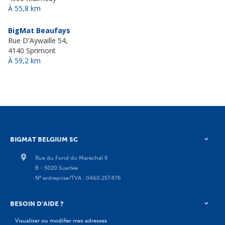
À 55,8 km
BigMat Beaufays
Rue D'Aywaille 54,
4140 Sprimont
À 59,2 km
BIGMAT BELGIUM SC
Rue du Fond du Maréchal 6
B - 5020 Suarlée
N° entreprise/TVA : 0460.257.476
BESOIN D'AIDE ?
Visualiser ou modifier mes adresses