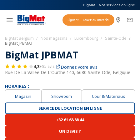
BigMat
Nos services en ligne
BigRent – Louez du matériel
BigMat Belgium
Nos magasins
Luxembourg
Sainte-Ode
BigMat JPBMAT
BigMat JPBMAT
4,3
85 avis
Donnez votre avis
Rue De La Vallée De L'Ourthe 140,
6680 Sainte-Ode, Belgique
HORAIRES :
Magasin
Showroom
Cour & Matériaux
SERVICE DE LOCATION EN LIGNE
+32 61 68 88 44
UN DEVIS ?