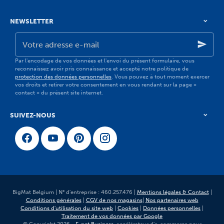
NEWSLETTER
Votre
adresse
e-
mail
Par l'encodage de vos données et l'envoi du présent formulaire, vous
reconnaissez avoir pris connaissance et accepté notre politique de
protection des données personnelles
. Vous pouvez à tout moment exercer
vos droits et retirer votre consentement en vous rendant sur la page «
contact » du présent site internet.
SUIVEZ-NOUS
BigMat Belgium | N° d'entreprise : 460.257.476 |
Mentions légales & Contact
|
Conditions générales
|
CGV de nos magasins
|
Nos partenaires web
Conditions d'utilisation du site web
|
Cookies
|
Données personnelles
|
Traitement de vos données par Google