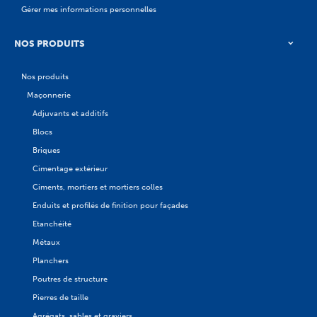
Gérer mes informations personnelles
NOS PRODUITS
Nos produits
Maçonnerie
Adjuvants et additifs
Blocs
Briques
Cimentage extérieur
Ciments, mortiers et mortiers colles
Enduits et profilés de finition pour façades
Etanchéité
Métaux
Planchers
Poutres de structure
Pierres de taille
Agrégats, sables et graviers