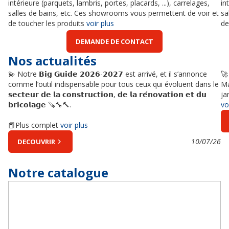
intérieure (parquets, lambris, portes, placards, ...), carrelages,
in
salles de bains, etc. Ces showrooms vous permettent de voir et
sa
de toucher les produits
voir plus
de
DEMANDE DE CONTACT
Nos actualités
💫 Notre 𝗕𝗶𝗴 𝗚𝘂𝗶𝗱𝗲 𝟮𝟬𝟮𝟲-𝟮𝟬𝟮𝟳 est arrivé, et il s’annonce
🚀
comme l’outil indispensable pour tous ceux qui évoluent dans le
Ma
𝘀𝗲𝗰𝘁𝗲𝘂𝗿 𝗱𝗲 𝗹𝗮 𝗰𝗼𝗻𝘀𝘁𝗿𝘂𝗰𝘁𝗶𝗼𝗻, 𝗱𝗲 𝗹𝗮 𝗿𝗲́𝗻𝗼𝘃𝗮𝘁𝗶𝗼𝗻 𝗲𝘁 𝗱𝘂
ja
𝗯𝗿𝗶𝗰𝗼𝗹𝗮𝗴𝗲 🪚🔧🔨.
vo
📕Plus complet
voir plus
10/07/26
DECOUVRIR
Notre catalogue