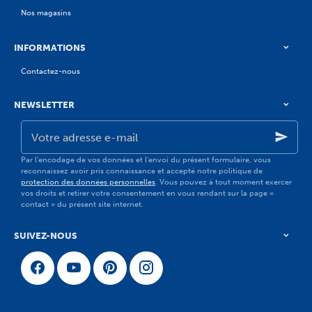
Nos magasins
INFORMATIONS
Contactez-nous
NEWSLETTER
Votre
adresse
e-
mail
Par l'encodage de vos données et l'envoi du présent formulaire, vous
reconnaissez avoir pris connaissance et accepté notre politique de
protection des données personnelles
. Vous pouvez à tout moment exercer
vos droits et retirer votre consentement en vous rendant sur la page «
contact » du présent site internet.
SUIVEZ-NOUS