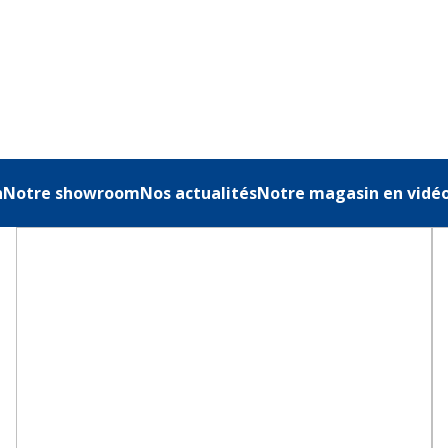
n
Notre showroom
Nos actualités
Notre magasin en vidé