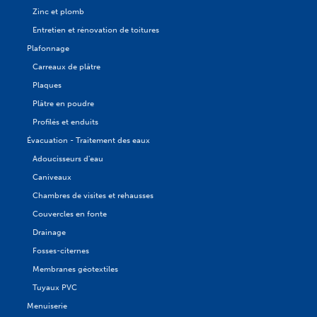
Zinc et plomb
Entretien et rénovation de toitures
Plafonnage
Carreaux de plâtre
Plaques
Plâtre en poudre
Profilés et enduits
Évacuation - Traitement des eaux
Adoucisseurs d'eau
Caniveaux
Chambres de visites et rehausses
Couvercles en fonte
Drainage
Fosses-citernes
Membranes géotextiles
Tuyaux PVC
Menuiserie