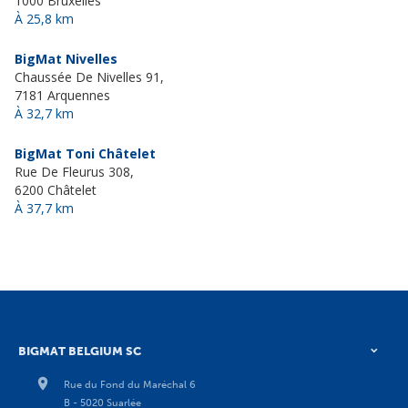
1000 Bruxelles
À 25,8 km
BigMat Nivelles
Chaussée De Nivelles 91,
7181 Arquennes
À 32,7 km
BigMat Toni Châtelet
Rue De Fleurus 308,
6200 Châtelet
À 37,7 km
BIGMAT BELGIUM SC
Rue du Fond du Maréchal 6
B - 5020 Suarlée