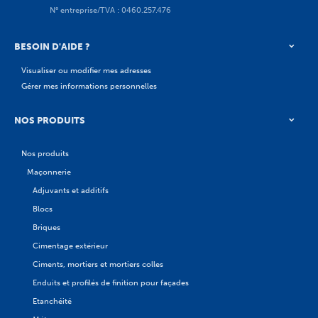
N° entreprise/TVA : 0460.257.476
BESOIN D'AIDE ?
Visualiser ou modifier mes adresses
Gérer mes informations personnelles
NOS PRODUITS
Nos produits
Maçonnerie
Adjuvants et additifs
Blocs
Briques
Cimentage extérieur
Ciments, mortiers et mortiers colles
Enduits et profilés de finition pour façades
Etanchéité