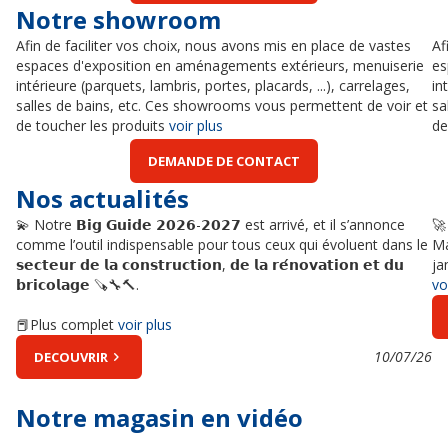
Notre showroom
Afin de faciliter vos choix, nous avons mis en place de vastes
Af
espaces d'exposition en aménagements extérieurs, menuiserie
es
intérieure (parquets, lambris, portes, placards, ...), carrelages,
in
salles de bains, etc. Ces showrooms vous permettent de voir et
sa
de toucher les produits
voir plus
de
DEMANDE DE CONTACT
Nos actualités
💫 Notre 𝗕𝗶𝗴 𝗚𝘂𝗶𝗱𝗲 𝟮𝟬𝟮𝟲-𝟮𝟬𝟮𝟳 est arrivé, et il s’annonce
🚀
comme l’outil indispensable pour tous ceux qui évoluent dans le
Ma
𝘀𝗲𝗰𝘁𝗲𝘂𝗿 𝗱𝗲 𝗹𝗮 𝗰𝗼𝗻𝘀𝘁𝗿𝘂𝗰𝘁𝗶𝗼𝗻, 𝗱𝗲 𝗹𝗮 𝗿𝗲́𝗻𝗼𝘃𝗮𝘁𝗶𝗼𝗻 𝗲𝘁 𝗱𝘂
ja
𝗯𝗿𝗶𝗰𝗼𝗹𝗮𝗴𝗲 🪚🔧🔨.
vo
📕Plus complet
voir plus
10/07/26
DECOUVRIR
Notre magasin en vidéo