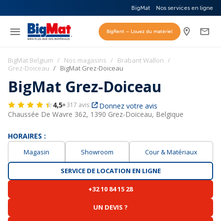
BigMat
Nos services en ligne
BigRent – Louez du matériel
BigMat Belgium
Nos magasins
Brabant Wallon
Grez-Doiceau
BigMat Grez-Doiceau
BigMat Grez-Doiceau
4,5
317 avis
Donnez votre avis
Chaussée De Wavre 362,
1390 Grez-Doiceau, Belgique
HORAIRES :
Magasin
Showroom
Cour & Matériaux
SERVICE DE LOCATION EN LIGNE
+32 10 84 15 28
UN DEVIS ?